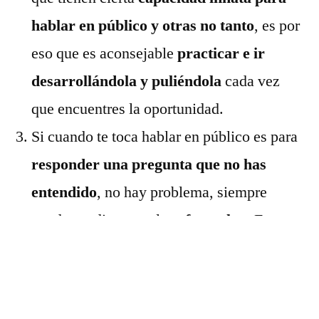
hablar en público y otras no tanto
, es por
eso que es aconsejable
practicar e ir
desarrollándola y puliéndola
cada vez
que encuentres la oportunidad.
Si cuando te toca hablar en público es para
responder una pregunta que no has
entendido
, no hay problema, siempre
puedes pedir que te la
reformulen
. Esta
sería una oportunidad para que entiendas
mejor la pregunta y vayas estructurando la
respuesta en tu mente para concentrarte en