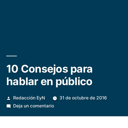
10 Consejos para
hablar en público
Publicado
Redacción EyN
31 de octubre de 2016
por
en
Deja un comentario
10
Consejos