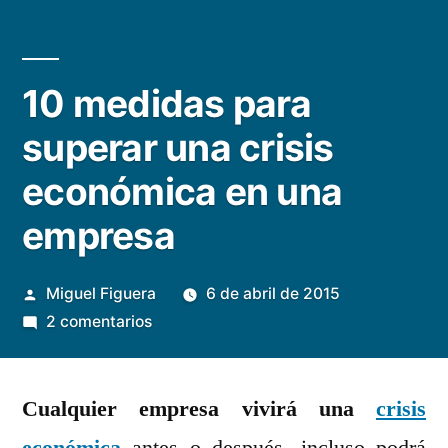
10 medidas para
superar una crisis
económica en una
empresa
Publicado
Miguel Figuera
6 de abril de 2015
por
en
2 comentarios
10
medidas
Cualquier empresa vivirá una
para
crisis
superar