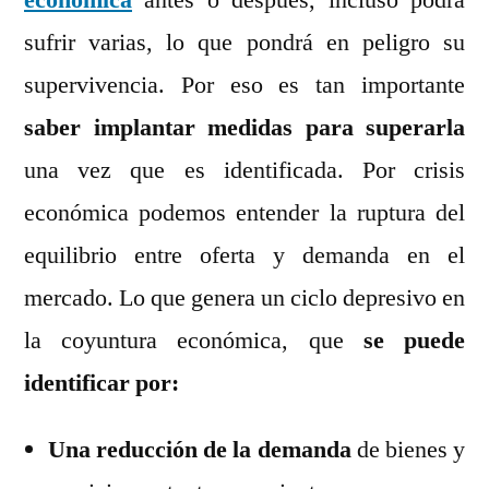
económica
antes o después, incluso podrá
una
sufrir varias, lo que pondrá en peligro su
crisis
económica
supervivencia. Por eso es tan importante
en
saber implantar medidas para superarla
una
una vez que es identificada. Por crisis
empresa
económica podemos entender la ruptura del
equilibrio entre oferta y demanda en el
mercado. Lo que genera un ciclo depresivo en
la coyuntura económica, que
se puede
identificar por:
Una reducción de la demanda
de bienes y