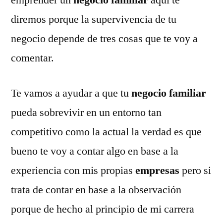
emprender un
negocio familiar
aquí te
tener
diremos porque la supervivencia de tu
éxito
un
negocio depende de tres cosas que te voy a
negocio
comentar.
familiar
Te vamos a ayudar a que tu
negocio familiar
pueda sobrevivir en un entorno tan
competitivo como la actual la verdad es que
bueno te voy a contar algo en base a la
experiencia con mis propias
empresas
pero si
trata de contar en base a la observación
porque de hecho al principio de mi carrera