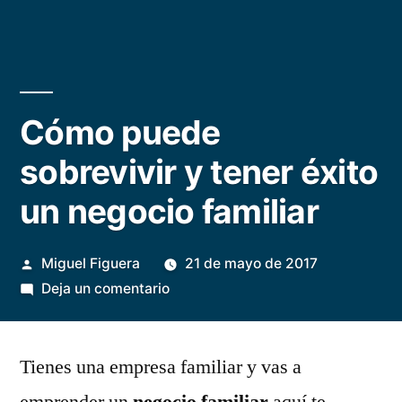
Cómo puede
sobrevivir y tener éxito
un negocio familiar
Publicado
Miguel Figuera
21 de mayo de 2017
por
en
Deja un comentario
Cómo
puede
Tienes una empresa familiar y vas a
sobrevivir
y