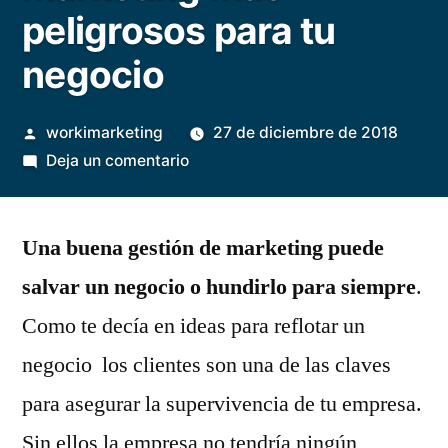
peligrosos para tu
negocio
Publicado
workimarketing
27 de diciembre de 2018
por
en
Deja un comentario
Los
3
Una buena gestión de marketing puede
errores
de
salvar un negocio o hundirlo para siempre
.
marketing
Como te decía en ideas para reflotar un
más
peligrosos
negocio los clientes son una de las claves
para
para asegurar la supervivencia de tu empresa.
tu
Sin ellos la empresa no tendría ningún
negocio