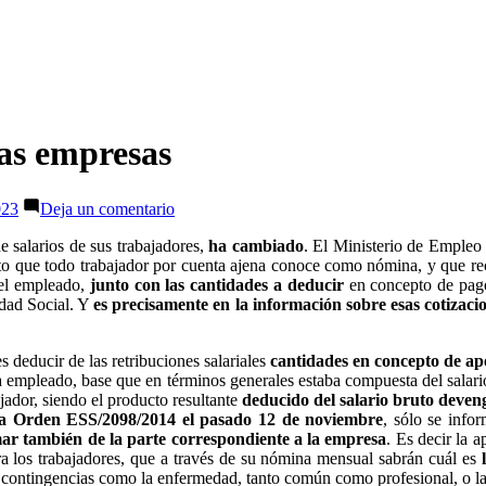
as empresas
en
023
Deja un comentario
Nuevo
modelo
 salarios de sus trabajadores,
ha cambiado
. El Ministerio de Empleo
de
to que todo trabajador por cuenta ajena conoce como nómina, y que reci
nómina
l empleado,
junto con las cantidades a deducir
en concepto de pago 
para
idad Social. Y
es precisamente en la información sobre esas cotizacio
las
empresas
s deducir de las retribuciones salariales
cantidades en concepto de apo
 empleado, base que en términos generales estaba compuesta del salari
jador, siendo el producto resultante
deducido del salario bruto deveng
 la Orden ESS/2098/2014 el pasado 12 de noviembre
, sólo se info
r también de la parte correspondiente a la empresa
. Es decir la 
a los trabajadores, que a través de su nómina mensual sabrán cuál es
contingencias como la enfermedad, tanto común como profesional, o la 