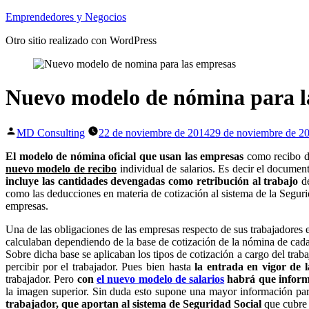
Saltar
Emprendedores y Negocios
al
Otro sitio realizado con WordPress
contenido
Nuevo modelo de nómina para l
Publicado
MD Consulting
22 de noviembre de 2014
29 de noviembre de 2
por
El modelo de nómina oficial que usan las empresas
como recibo de
nuevo modelo de recibo
individual de salarios. Es decir el documen
incluye las cantidades devengadas como retribución al trabajo
de
como las deducciones en materia de cotización al sistema de la Segur
empresas.
Una de las obligaciones de las empresas respecto de sus trabajadores e
calculaban dependiendo de la base de cotización de la nómina de cada
Sobre dicha base se aplicaban los tipos de cotización a cargo del traba
percibir por el trabajador. Pues bien hasta
la entrada en vigor de
trabajador. Pero
con
el nuevo modelo de salarios
habrá que informa
la imagen superior. Sin duda esto supone una mayor información par
trabajador, que aportan al sistema de Seguridad Social
que cubre 