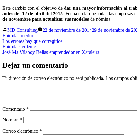
Este cambio con el objetivo de
dar una mayor información al trab
antes del 12 de abril del 2015
. Fecha en la que todas las empresas d
de noviembre para actualizar sus modelos
de nómina.
Publicado
MD Consulting
22 de noviembre de 2014
29 de noviembre de 20
por
Navegación
Entrada
Entrada anterior
anterior:
Los errores hay que corregirlos
de
Entrada
Entrada siguiente
entradas
siguiente:
José Ma Vilaboy Bellas emprendedor en Xaraleira
Dejar un comentario
Tu dirección de correo electrónico no será publicada.
Los campos obli
Comentario
*
Nombre
*
Correo electrónico
*