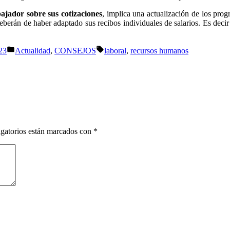
ajador sobre sus cotizaciones
, implica una actualización de los pro
eberán de haber adaptado sus recibos individuales de salarios. Es deci
Publicado
Etiquetas:
23
Actualidad
,
CONSEJOS
laboral
,
recursos humanos
en
gatorios están marcados con
*