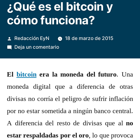
¿Qué es el bitcoin y
cómo funciona?
Publicado
Redacción EyN
18 de marzo de 2015
por
en
Deja un comentario
¿Qué
es
El
bitcoin
era la moneda del futuro
el
. Una
bitcoin
moneda digital que a diferencia de otras
y
divisas no corría el peligro de sufrir inflación
cómo
funciona?
por no estar sometida a ningún banco central.
A diferencia del resto de divisas que al
no
estar respaldadas por el oro
, lo que provoca