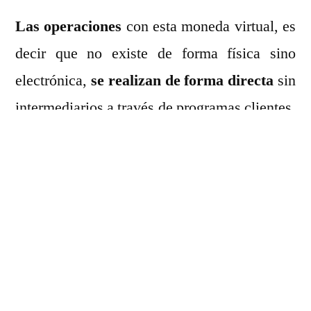
Las operaciones
con esta moneda virtual, es
decir que no existe de forma física sino
electrónica,
se realizan de forma directa
sin
intermediarios a través de programas clientes.
Es decir programas que se ejecutan en
automáticamente en un navegador web o
similar. Y que por lo tanto son
accesibles
desde cualquier dispositivo o sistema
operativo. Todos los que operan con bitcoin
tienen disponibles una
cartera de moneda
virtual, con claves privadas
que permiten