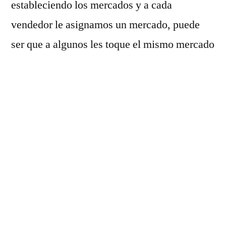
estableciendo los mercados y a cada
vendedor le asignamos un mercado, puede
ser que a algunos les toque el mismo mercado
y otra columna en la que establecemos
objetivos de clientes que podemos conseguir
o sobre
principios para elaborar un plan de
ventas.
También hay que medir el volumen de
clientes que queremos conseguir, por eso
debemos de tener una
plantilla de como
elaborar un plan de ventas
se puede