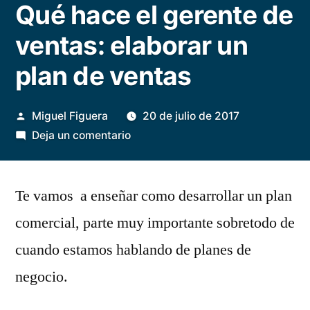
Qué hace el gerente de
ventas: elaborar un
plan de ventas
Publicado
Miguel Figuera
20 de julio de 2017
por
en
Deja un comentario
Qué
hace
Te vamos a enseñar como desarrollar un plan
el
gerente
comercial, parte muy importante sobretodo de
de
cuando estamos hablando de planes de
ventas:
elaborar
negocio.
un
plan