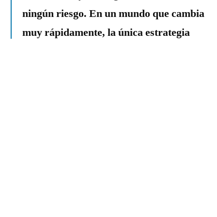
ningún riesgo. En un mundo que cambia
muy rápidamente, la única estrategia
que garantiza fallar es no correr
riesgos.”
Leer
“La clave del éxito es hacer un
hábito a través de tu vida, de hacer las
cosas que temes.”
Leer
“Si tienes un sueño en tu corazón, y
de verdad crees en él, corres el riesgo
que se convierta en realidad.”