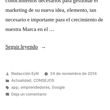
conocimientos necesarios para gestionar el
marketing de su nueva idea, elemento, tan
necesario e importante para el crecimiento de
nuestra Marca en el …
«"Primer",
Seguir leyendo
la
app
Publicado
Redacción EyN
24 de noviembre de 2014
de
por
Publicado
Actualidad
,
CONSEJOS
Marketing
en
Etiquetas:
app
,
emprendedores
,
Google
que
en
Deja un comentario
"Primer",
lanza
la