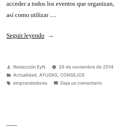
acceder a todos los eventos que organizan,
así como utilizar …
«InverCLM
Seguir leyendo
–
Apoyo
Publicado
Redacción EyN
26 de noviembre de 2014
a
por
Publicado
Actualidad
,
AYUDAS
,
CONSEJOS
Emprendedores»
en
Etiquetas:
en
emprendedores
Deja un comentario
InverCLM
–
Apoyo
a
Emprendedo