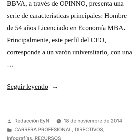
BBVA, a través de OPINNO, presenta una
serie de características principales: Hombre
de 54 años Licenciado en Economía MBA.
Principalmente, este perfil del CEO,
corresponde a un varón universitario, con una
…
«Perfil
Seguir leyendo
del
CEO»
Publicado
Redacción EyN
18 de noviembre de 2014
por
Publicado
CARRERA PROFESIONAL
,
DIRECTIVOS
,
en
Infografías
,
RECURSOS