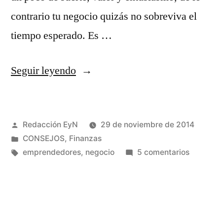
contrario tu negocio quizás no sobreviva el
tiempo esperado. Es …
«Cómo
Seguir leyendo
administrar
un
Publicado
Redacción EyN
29 de noviembre de 2014
negocio»
por
Publicado
CONSEJOS
,
Finanzas
en
Etiquetas:
en
emprendedores
,
negocio
5 comentarios
Cómo
administ
un
negocio