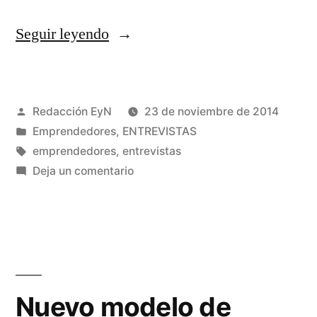
«José
Seguir leyendo
Ma
Vilaboy
Publicado
Redacción EyN
23 de noviembre de 2014
Bellas
por
Publicado
Emprendedores
,
ENTREVISTAS
emprendedor
en
Etiquetas:
emprendedores
,
entrevistas
en
en
Deja un comentario
José
Xaraleira»
Ma
Vilaboy
Bellas
emprendedor
en
Nuevo modelo de
Xaraleira