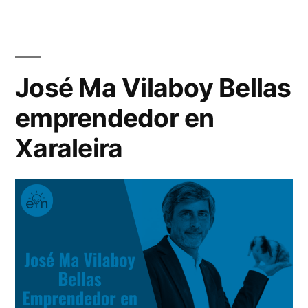
Google
app
de
para
Marketing
emprendedores»
que
José Ma Vilaboy Bellas
lanza
emprendedor en
Google
para
Xaraleira
emprendedores