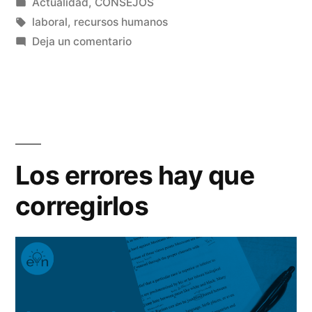
por
Publicado
Actualidad
,
CONSEJOS
para
en
Etiquetas:
laboral
,
recursos humanos
las
en
Deja un comentario
Nuevo
empresas»
modelo
de
nómina
para
las
Los errores hay que
empresas
corregirlos