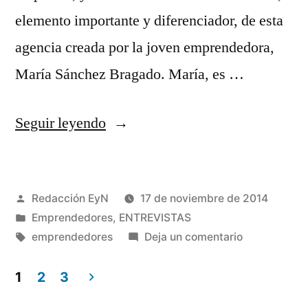
elemento importante y diferenciador, de esta
agencia creada por la joven emprendedora,
María Sánchez Bragado. María, es …
«María
Seguir leyendo
Sánchez
Bragado
Publicado
Redacción EyN
17 de noviembre de 2014
emprendedora
por
Publicado
Emprendedores
,
ENTREVISTAS
de
en
Etiquetas:
en
emprendedores
Deja un comentario
Aló
María
Sánchez
1
2
3
Comunicación»
Bragado
Paginación