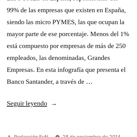
99% de las empresas que existen en España,
siendo las micro PYMES, las que ocupan la
mayor parte de ese porcentaje. Menos del 1%
está compuesto por empresas de más de 250
empleados, las denominadas, Grandes
Empresas. En esta infografía que presenta el
Banco Santander, a través de …
«Situación
Seguir leyendo
de
las
Publicado
Redacción EyN
28 de noviembre de 2014