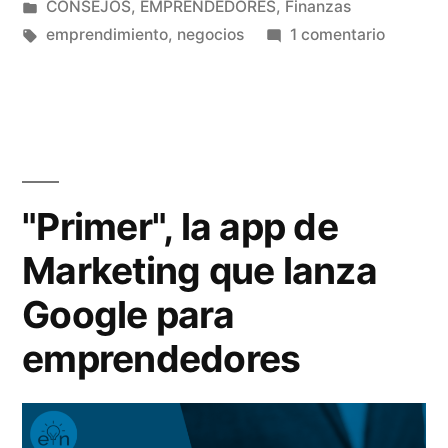
por
Publicado
CONSEJOS
,
EMPRENDEDORES
,
Finanzas
propio»
en
Etiquetas:
en
emprendimiento
,
negocios
1 comentario
Cómo
emprend
un
negocio
propio
"Primer", la app de
Marketing que lanza
Google para
emprendedores