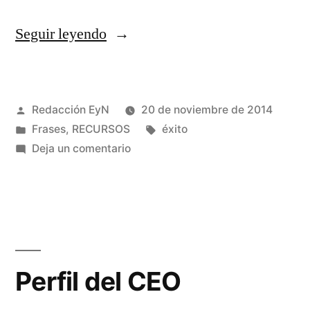
«Los
Seguir leyendo
errores
hay
Publicado
Redacción EyN
20 de noviembre de 2014
que
por
Publicado
Etiquetas:
Frases
,
RECURSOS
éxito
corregirlos»
en
en
Deja un comentario
Los
errores
hay
que
corregirlos
Perfil del CEO