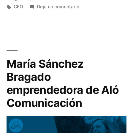
Etiquetas:
en
CEO
Deja un comentario
Perfil
del
CEO
María Sánchez
Bragado
emprendedora de Aló
Comunicación