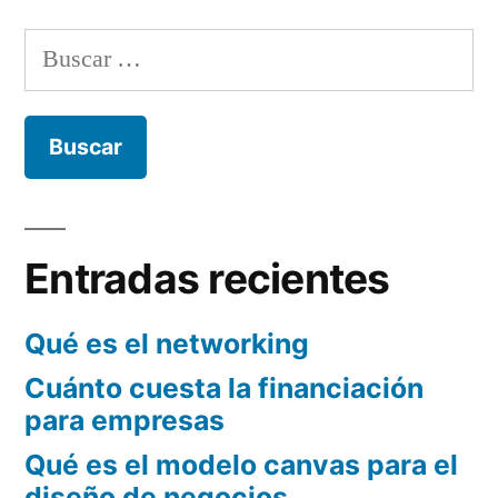
emprendedo
de
de
Buscar:
Aló
entradas
Comunicació
Entradas recientes
Qué es el networking
Cuánto cuesta la financiación
para empresas
Qué es el modelo canvas para el
diseño de negocios