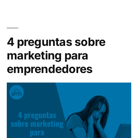
de
marketing
para
emprendedores
4 preguntas sobre
marketing para
emprendedores