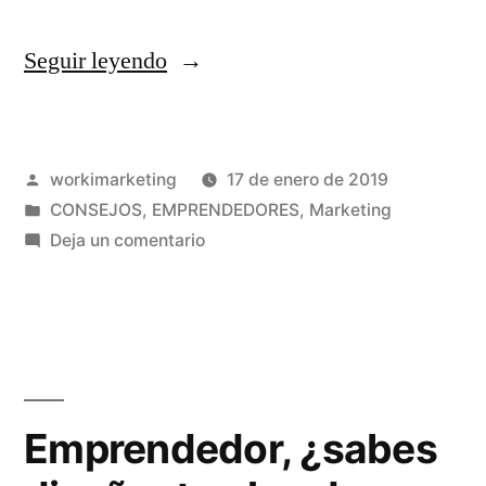
«4
Seguir leyendo
preguntas
sobre
Publicado
workimarketing
17 de enero de 2019
marketing
por
Publicado
CONSEJOS
,
EMPRENDEDORES
,
Marketing
para
en
en
Deja un comentario
emprendedores»
4
preguntas
sobre
marketing
para
emprendedores
Emprendedor, ¿sabes