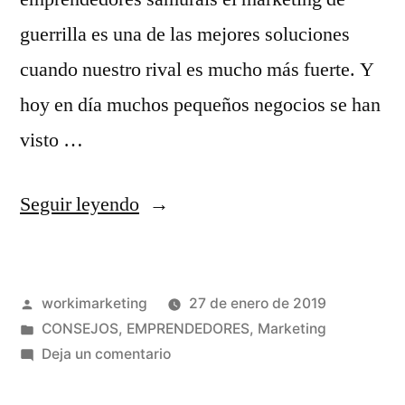
guerrilla es una de las mejores soluciones
cuando nuestro rival es mucho más fuerte. Y
hoy en día muchos pequeños negocios se han
visto …
«5
Seguir leyendo
estrategias
de
Publicado
workimarketing
27 de enero de 2019
marketing
por
Publicado
CONSEJOS
,
EMPRENDEDORES
,
Marketing
para
en
en
Deja un comentario
emprendedores»
5
estrategias