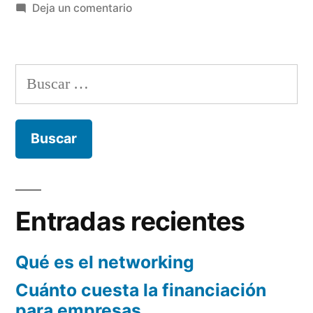
plan
en
en
Deja un comentario
de
Emprendedor,
¿sabes
marketing?»
diseñar
Buscar:
tu
plan
de
marketing?
Entradas recientes
Qué es el networking
Cuánto cuesta la financiación
para empresas