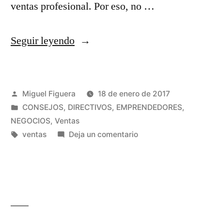
ventas profesional. Por eso, no …
«Qué
Seguir leyendo
es
el
Publicado
Miguel Figuera
18 de enero de 2017
prospecto
por
Publicado
CONSEJOS
,
DIRECTIVOS
,
EMPRENDEDORES
,
en
en
NEGOCIOS
,
Ventas
las
Etiquetas:
en
ventas
Deja un comentario
Qué
ventas»
es
el
prospecto
en
las