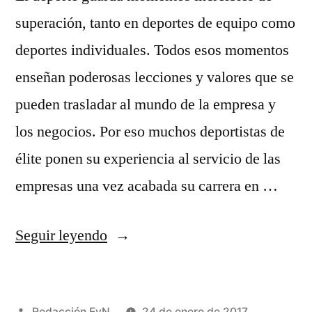
superación, tanto en deportes de equipo como
deportes individuales. Todos esos momentos
enseñan poderosas lecciones y valores que se
pueden trasladar al mundo de la empresa y
los negocios. Por eso muchos deportistas de
élite ponen su experiencia al servicio de las
empresas una vez acabada su carrera en …
«Decálogo
Seguir leyendo
del
deporte
Publicado
Redacción EyN
24 de enero de 2017