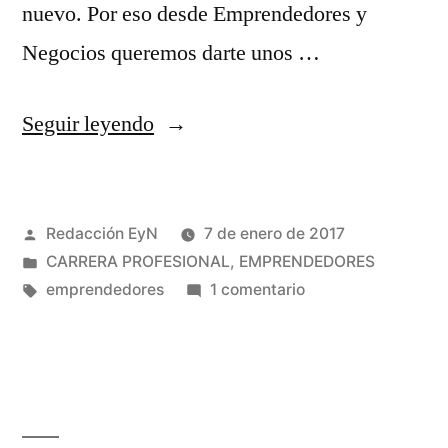
nuevo. Por eso desde Emprendedores y
Negocios queremos darte unos …
«Año
Seguir leyendo
nuevo,
emprendedor
Publicado
Redacción EyN
7 de enero de 2017
nuevo»
por
Publicado
CARRERA PROFESIONAL
,
EMPRENDEDORES
en
Etiquetas:
en
emprendedores
1 comentario
Año
nuevo,
emprendedor
nuevo