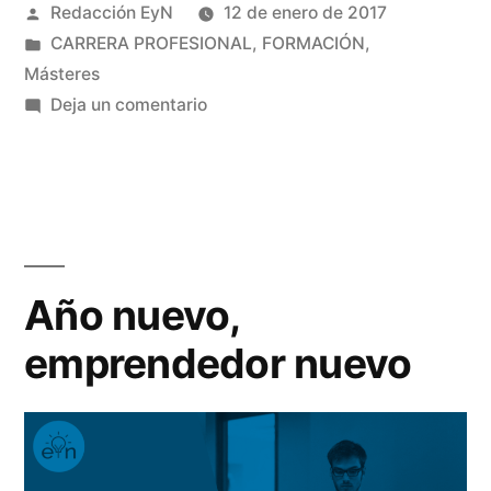
Publicado
Redacción EyN
12 de enero de 2017
un
por
Publicado
CARRERA PROFESIONAL
,
FORMACIÓN
,
master
en
Másteres
o
en
Deja un comentario
¿Es
una
mejor
oposición?»
estudiar
un
master
o
Año nuevo,
una
emprendedor nuevo
oposición?