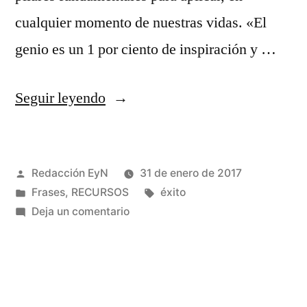
cualquier momento de nuestras vidas. «El
genio es un 1 por ciento de inspiración y …
«El
Seguir leyendo
genio
es
Publicado
Redacción EyN
31 de enero de 2017
un
por
Publicado
Etiquetas:
Frases
,
RECURSOS
éxito
1
en
en
Deja un comentario
por
El
genio
ciento
es
de
un
1