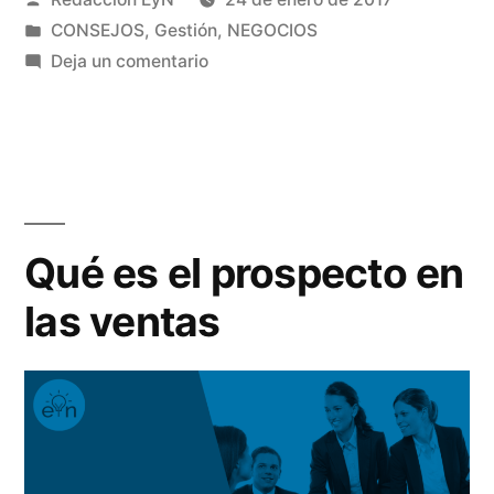
aplicado
por
Publicado
CONSEJOS
,
Gestión
,
NEGOCIOS
a
en
en
Deja un comentario
la
Decálogo
del
empresa»
deporte
aplicado
a
la
Qué es el prospecto en
empresa
las ventas