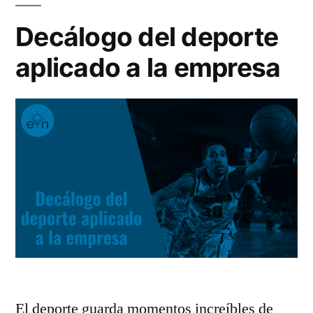
inspiración»
por
Decálogo del deporte
ciento
aplicado a la empresa
de
inspiración
El deporte guarda momentos increíbles de