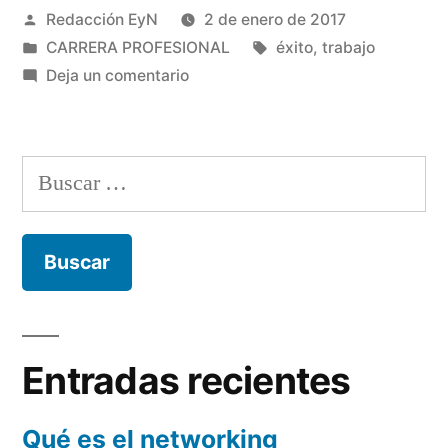
Publicado
Redacción EyN
2 de enero de 2017
profesional
por
Publicado
Etiquetas:
CARRERA PROFESIONAL
éxito
,
trabajo
nueva»
en
en
Deja un comentario
Año
nuevo,
carrera
Buscar:
profesional
nueva
Entradas recientes
Qué es el networking