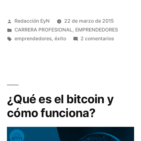
emprendedores
Publicado
Redacción EyN
22 de marzo de 2015
de
por
Publicado
CARRERA PROFESIONAL
,
EMPRENDEDORES
éxito»
en
Etiquetas:
en
emprendedores
,
éxito
2 comentarios
10
jóvenes
emprended
de
éxito
¿Qué es el bitcoin y
cómo funciona?