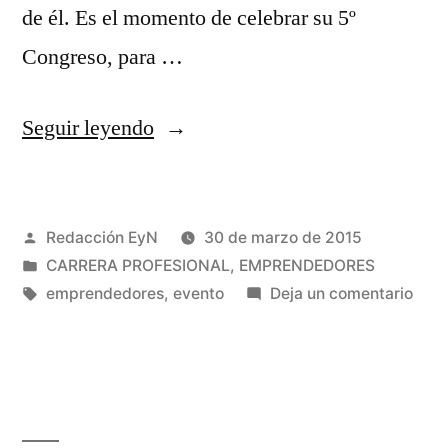
de él. Es el momento de celebrar su 5º
Congreso, para …
«Fundación
Seguir leyendo
Iniciador»
Publicado
Redacción EyN
30 de marzo de 2015
por
Publicado
CARRERA PROFESIONAL
,
EMPRENDEDORES
en
Etiquetas:
en
emprendedores
,
evento
Deja un comentario
Fund
Inici