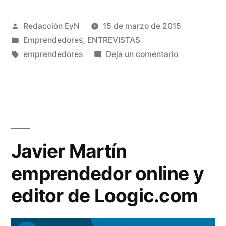
Herrera
Publicado
Redacción EyN
15 de marzo de 2015
emprendedor
por
Publicado
Emprendedores
,
ENTREVISTAS
y
en
Etiquetas:
en
emprendedores
Deja un comentario
autor
Ángel
María
de
Herrera
Samastah»
emprendedo
y
autor
Javier Martín
de
emprendedor online y
Samastah
editor de Loogic.com