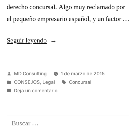
derecho concursal. Algo muy reclamado por
el pequeño empresario español, y un factor …
«La
Seguir leyendo
segunda
oportunidad
Publicado
MD Consulting
1 de marzo de 2015
en
por
Publicado
Etiquetas:
CONSEJOS
,
Legal
Concursal
el
en
en
Deja un comentario
Real
La
segunda
Decreto
oportunidad
Buscar:
Ley
en
el
1/2015»