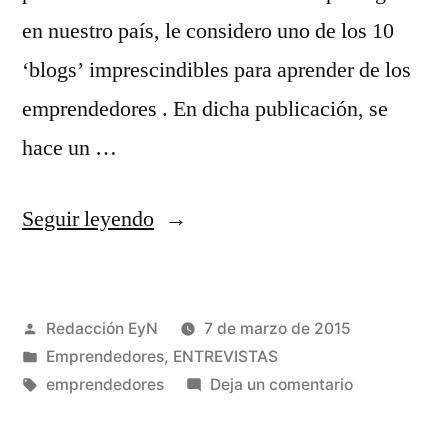
en nuestro país, le considero uno de los 10
‘blogs’ imprescindibles para aprender de los
emprendedores . En dicha publicación, se
hace un …
«Javier
Seguir leyendo
Martín
emprendedor
Publicado
Redacción EyN
7 de marzo de 2015
online
por
Publicado
Emprendedores
,
ENTREVISTAS
y
en
Etiquetas:
en
emprendedores
Deja un comentario
editor
Javier
Martín