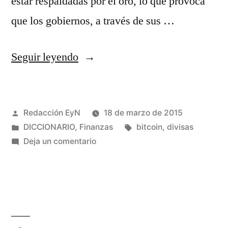
estar respaldadas por el oro, lo que provoca
que los gobiernos, a través de sus …
«¿Qué
Seguir leyendo
es
el
Publicado
Redacción EyN
18 de marzo de 2015
bitcoin
por
Publicado
Etiquetas:
DICCIONARIO
,
Finanzas
bitcoin
,
divisas
y
en
en
Deja un comentario
cómo
¿Qué
es
funciona?»
el
bitcoin
y
cómo