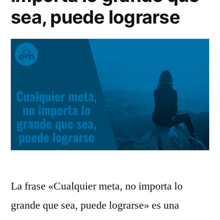
Stanford
sea, puede lograrse
del
año
2005
La frase «Cualquier meta, no importa lo
grande que sea, puede lograrse» es una