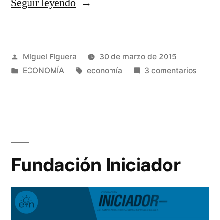
«El
Seguir leyendo
poder
de
Publicado
Miguel Figuera
30 de marzo de 2015
las
por
Publicado
Etiquetas:
en
ECONOMÍA
economía
3 comentarios
expectativas
en
El
económicas
poder
de
en
las
los
expect
econó
negocios»
Fundación Iniciador
en
los
negoc