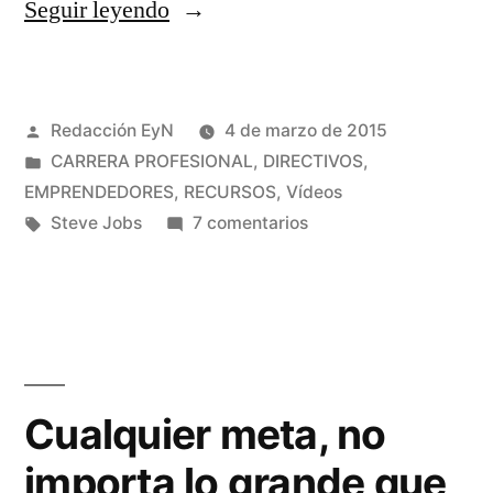
«La
Seguir leyendo
vida
de
Publicado
Redacción EyN
4 de marzo de 2015
Steve
por
Publicado
CARRERA PROFESIONAL
,
DIRECTIVOS
,
Jobs:
en
EMPRENDEDORES
,
RECURSOS
,
Vídeos
su
Etiquetas:
en
Steve Jobs
7 comentarios
La
discurso
vida
en
de
Steve
Stanford
Jobs:
del
su
Cualquier meta, no
año
discurso
importa lo grande que
en
2005»