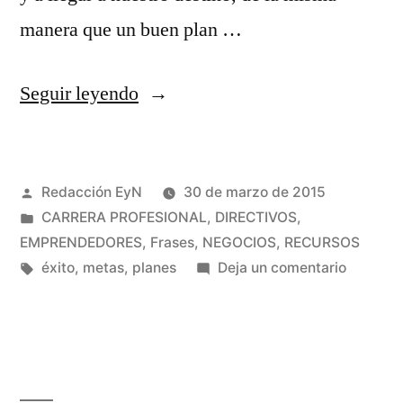
manera que un buen plan …
«Un
Seguir leyendo
buen
plan
Publicado
Redacción EyN
30 de marzo de 2015
es
por
Publicado
CARRERA PROFESIONAL
,
DIRECTIVOS
,
como
en
EMPRENDEDORES
,
Frases
,
NEGOCIOS
,
RECURSOS
un
Etiquetas:
en
éxito
,
metas
,
planes
Deja un comentario
Un
mapa»
buen
plan
es
como