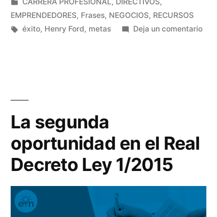
por
Publicado
CARRERA PROFESIONAL
,
DIRECTIVOS
,
lo
en
EMPRENDEDORES
,
Frases
,
NEGOCIOS
,
RECURSOS
grande
Etiquetas:
en
éxito
,
Henry Ford
,
metas
Deja un comentario
Cua
que
met
sea,
no
imp
puede
lo
lograrse»
gra
La segunda
que
oportunidad en el Real
sea,
pue
Decreto Ley 1/2015
logr