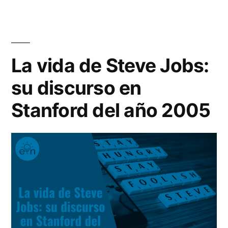
de
emprendedo
Loogic.com»
online
y
editor
La vida de Steve Jobs:
de
su discurso en
Loogic.com
Stanford del año 2005