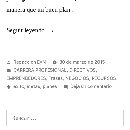
manera que un buen plan …
«Un
Seguir leyendo
buen
plan
Publicado
Redacción EyN
30 de marzo de 2015
es
por
Publicado
CARRERA PROFESIONAL
,
DIRECTIVOS
,
como
en
EMPRENDEDORES
,
Frases
,
NEGOCIOS
,
RECURSOS
un
Etiquetas:
en
éxito
,
metas
,
planes
Deja un comentario
Un
mapa»
buen
plan
Buscar:
es
como