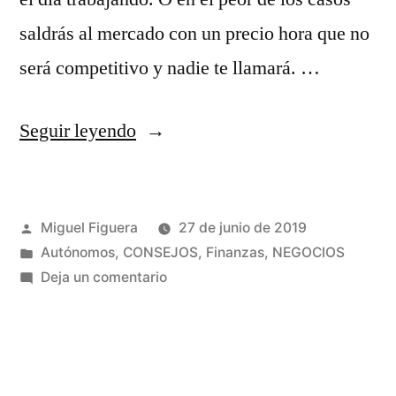
saldrás al mercado con un precio hora que no
será competitivo y nadie te llamará. …
«Dudas
Seguir leyendo
de
finanzas:
Publicado
Miguel Figuera
27 de junio de 2019
¿cómo
por
Publicado
Autónomos
,
CONSEJOS
,
Finanzas
,
NEGOCIOS
calcular
en
en
Deja un comentario
tu
Dudas
de
precio
finanzas:
hora? »
¿cómo