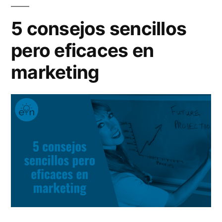
calcular
tu
5 consejos sencillos
precio
pero eficaces en
hora?
marketing