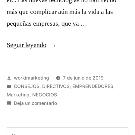
más que complicar aún más la vida a las
pequeñas empresas, que ya …
«¿Cómo
Seguir leyendo
dejar
de
Publicado
workimarketing
7 de junio de 2019
perder
por
Publicado
CONSEJOS
,
DIRECTIVOS
,
EMPRENDEDORES
,
dinero
en
Marketing
,
NEGOCIOS
con
en
Deja un comentario
¿Cómo
el
dejar
marketing?»
de
Buscar: