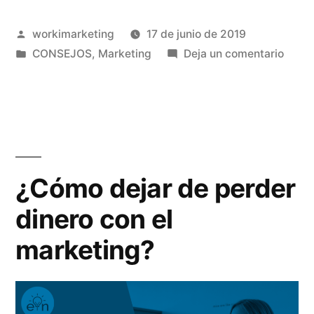
sencillos
Publicado
workimarketing
17 de junio de 2019
pero
por
Publicado
en
CONSEJOS
,
Marketing
Deja un comentario
eficaces
en
5
en
conse
sencil
marketing»
pero
efica
en
¿Cómo dejar de perder
marke
dinero con el
marketing?