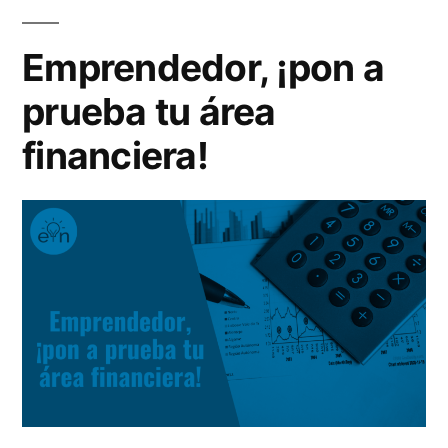
empre
sin
Emprendedor, ¡pon a
fracasa
prueba tu área
financiera!