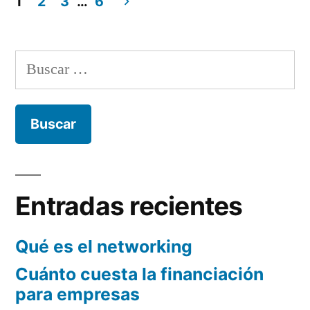
1
2
3
…
6
nuestros
de
Paginación
beneficios»
la
de
que
Buscar:
dependen
entradas
nuestros
beneficios
Entradas recientes
Qué es el networking
Cuánto cuesta la financiación
para empresas