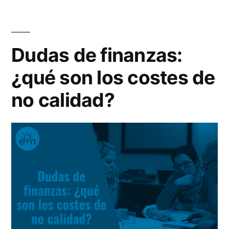
con
las
PNL
ventas
no
Dudas de finanzas:
modernas»
funciona
¿qué son los costes de
en
las
no calidad?
ventas
modernas