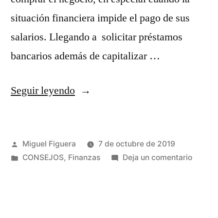
situación financiera impide el pago de sus
salarios. Llegando a solicitar préstamos
bancarios además de capitalizar …
«Cómo
Seguir leyendo
invertir
en
Publicado
Miguel Figuera
7 de octubre de 2019
una
por
Publicado
en
CONSEJOS
,
Finanzas
Deja un comentario
empresa
en
Cómo
sin
invertir
en
fracasar»
una