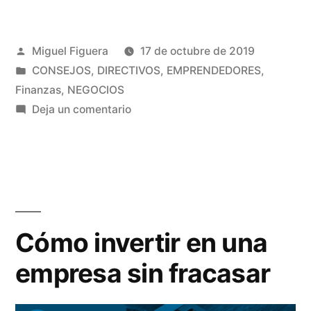
tener
un
Publicado
Miguel Figuera
17 de octubre de 2019
negocio
por
Publicado
CONSEJOS
,
DIRECTIVOS
,
EMPRENDEDORES
,
más
en
Finanzas
,
NEGOCIOS
rentable
en
Deja un comentario
¿Puedo
endeudándome?»
tener
un
negocio
más
rentable
Cómo invertir en una
endeudándome?
empresa sin fracasar