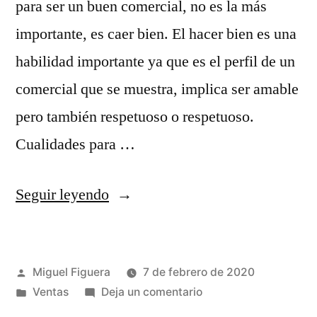
para ser un buen comercial, no es la más
importante, es caer bien. El hacer bien es una
habilidad importante ya que es el perfil de un
comercial que se muestra, implica ser amable
pero también respetuoso o respetuoso.
Cualidades para …
«Cómo
Seguir leyendo
ser
buen
Publicado
Miguel Figuera
7 de febrero de 2020
vendedor:
por
Publicado
en
Ventas
Deja un comentario
características
en
Cómo