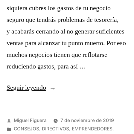
siquiera cubres los gastos de tu negocio
seguro que tendrás problemas de tesorería,
y acabarás cerrando al no generar suficientes
ventas para alcanzar tu punto muerto. Por eso
muchos negocios tienen que reflotarse
reduciendo gastos, para así …
«5
Seguir leyendo
consejos
para
Publicado
Miguel Figuera
7 de noviembre de 2019
alcanzar
por
Publicado
CONSEJOS
,
DIRECTIVOS
,
EMPRENDEDORES
,