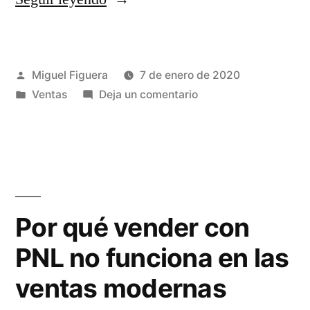
del
proceso
Publicado
Miguel Figuera
7 de enero de 2020
de
por
Publicado
en
Ventas
Deja un comentario
ventas:
en
Fases
cómo
del
proceso
vender
de
en
ventas:
cómo
una
Por qué vender con
vender
tienda»
PNL no funciona en las
en
una
ventas modernas
tienda