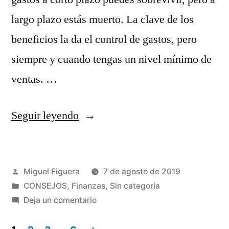
largo plazo estás muerto. La clave de los
beneficios la da el control de gastos, pero
siempre y cuando tengas un nivel mínimo de
ventas. …
«La
Seguir leyendo
clave
de
Publicado
Miguel Figuera
7 de agosto de 2019
la
por
Publicado
CONSEJOS
,
Finanzas
,
Sin categoría
que
en
en
Deja un comentario
dependen
La
clave