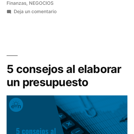
tu
en
Finanzas
,
NEGOCIOS
punto
en
Deja un comentario
5
muerto»
consejos
para
alcanzar
tu
punto
5 consejos al elaborar
muerto
un presupuesto