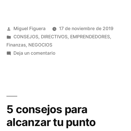
de
finanzas:
Publicado
Miguel Figuera
17 de noviembre de 2019
¿qué
por
Publicado
CONSEJOS
,
DIRECTIVOS
,
EMPRENDEDORES
,
son
en
Finanzas
,
NEGOCIOS
los
en
Deja un comentario
Dudas
costes
de
de
finanzas:
¿qué
no
son
calidad?»
los
5 consejos para
costes
alcanzar tu punto
de
no