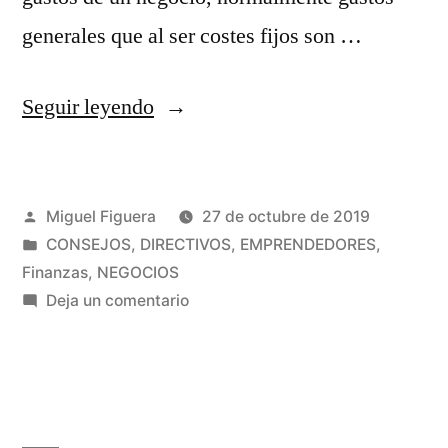
generales que al ser costes fijos son …
«5
Seguir leyendo
consejos
al
Publicado
Miguel Figuera
27 de octubre de 2019
elaborar
por
Publicado
CONSEJOS
,
DIRECTIVOS
,
EMPRENDEDORES
,
un
en
Finanzas
,
NEGOCIOS
presupuesto »
en
Deja un comentario
5
consejos
al
elaborar
un