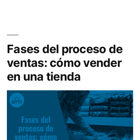
y
ser
buen
cualidades
vendedor:
para
características
y
ser
Fases del proceso de
cualidades
mejor
ventas: cómo vender
para
comercial»
ser
en una tienda
mejor
comercial