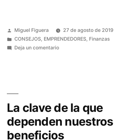
¡pon
a
Publicado
Miguel Figuera
27 de agosto de 2019
prueba
por
Publicado
CONSEJOS
,
EMPRENDEDORES
,
Finanzas
tu
en
en
Deja un comentario
área
Emprendedor,
¡pon
financiera!»
a
prueba
tu
área
La clave de la que
financiera!
dependen nuestros
beneficios