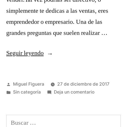
simplemente te dedicas a las ventas, eres
emprendedor o empresario. Una de las
grandes preguntas que suelen realizar …
«Cómo
Seguir leyendo
cerrar
una
Publicado
Miguel Figuera
27 de diciembre de 2017
venta
por
Publicado
en
Sin categoría
Deja un comentario
con
en
Cómo
los
cerrar
una
principios
Buscar:
venta