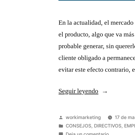
En la actualidad, el mercado 
el producto, algo que va más a
probable generar, sin quererl
cliente obligado a permanece
evitar este efecto contrario
«3
Seguir leyendo
consejos
para
Publicado
workimarketing
17 de ma
seducir
por
Publicado
CONSEJOS
,
DIRECTIVOS
,
EMP
en
en
Deja un comentario