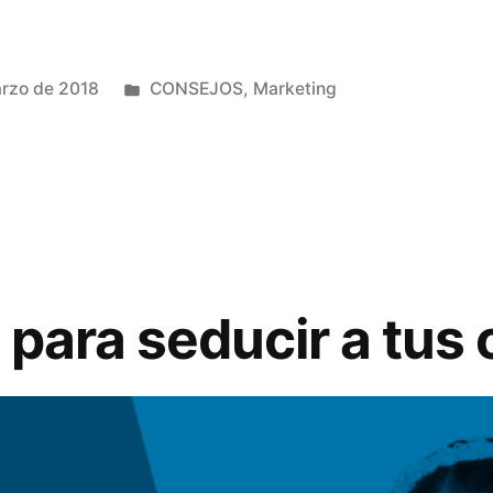
Publicado
rzo de 2018
CONSEJOS
,
Marketing
en
para seducir a tus 