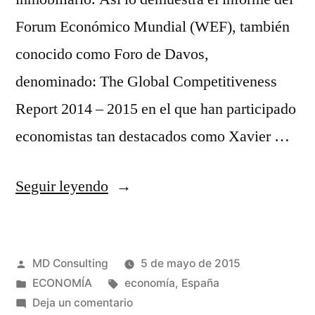
Forum Económico Mundial (WEF), también
conocido como Foro de Davos,
denominado: The Global Competitiveness
Report 2014 – 2015 en el que han participado
economistas tan destacados como Xavier …
«La
Seguir leyendo
peligrosa
falta
Publicado
MD Consulting
5 de mayo de 2015
de
por
Publicado
Etiquetas:
ECONOMÍA
economía
,
España
competitividad
en
en
Deja un comentario