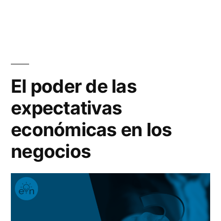
de
La
peligrosa
la
falta
economía
de
competitividad
española»
de
El poder de las
la
expectativas
economía
española
económicas en los
negocios