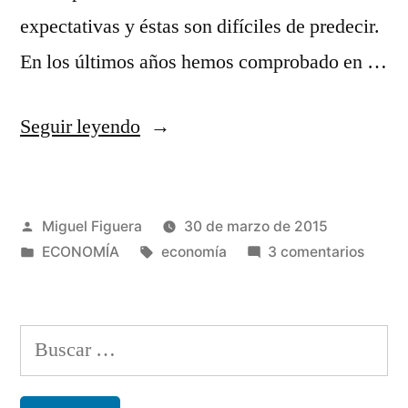
expectativas y éstas son difíciles de predecir.
En los últimos años hemos comprobado en …
«El
Seguir leyendo
poder
de
Publicado
Miguel Figuera
30 de marzo de 2015
las
por
Publicado
Etiquetas:
en
ECONOMÍA
economía
3 comentarios
expectativas
en
El
económicas
poder
de
en
Buscar:
las
los
expect
econó