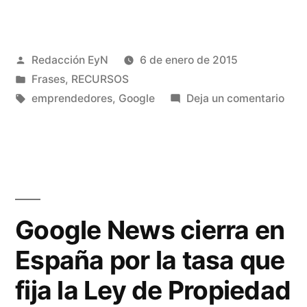
buena
IDEA
Publicado
Redacción EyN
6 de enero de 2015
es
por
Publicado
Frases
,
RECURSOS
lo
en
Etiquetas:
en
emprendedores
,
Google
Deja un comentario
que
Una
bue
cuenta:
IDE
Larry
es
lo
Page»
que
Google News cierra en
cuen
España por la tasa que
Larr
Pag
fija la Ley de Propiedad