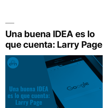
Goo
Madrid»
cam
para
emp
en
Una buena IDEA es lo
Mad
que cuenta: Larry Page