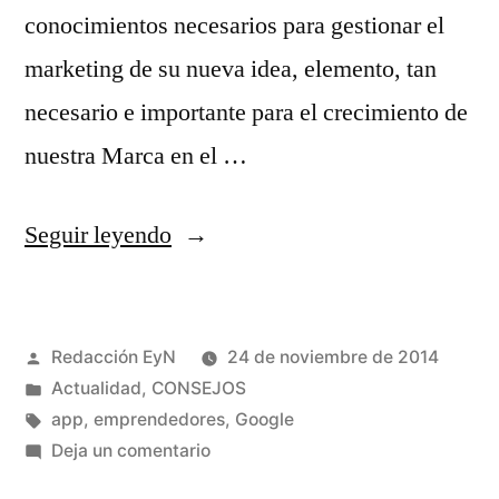
conocimientos necesarios para gestionar el
marketing de su nueva idea, elemento, tan
necesario e importante para el crecimiento de
nuestra Marca en el …
«"Primer",
Seguir leyendo
la
app
Publicado
Redacción EyN
24 de noviembre de 2014
de
por
Publicado
Actualidad
,
CONSEJOS
Marketing
en
Etiquetas:
app
,
emprendedores
,
Google
que
en
Deja un comentario
"Primer",
lanza