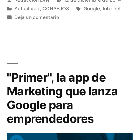
en
por
Publicado
Etiquetas:
Actualidad
,
CONSEJOS
Google
,
Internet
España
en
en
Deja un comentario
por
Google
News
la
cierra
tasa
en
España
que
por
"Primer", la app de
fija
la
la
Marketing que lanza
tasa
que
Ley
Google para
fija
de
la
emprendedores
Ley
Propiedad
de
Intelectual»
Propiedad