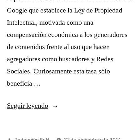
Google que establece la Ley de Propiedad
Intelectual, motivada como una
compensación económica a los generadores
de contenidos frente al uso que hacen
agregadores como buscadores y Redes
Sociales. Curiosamente esta tasa sólo
beneficia …
«Google
Seguir leyendo
News
cierra
Publicado
Redacción EyN
12 de diciembre de 2014