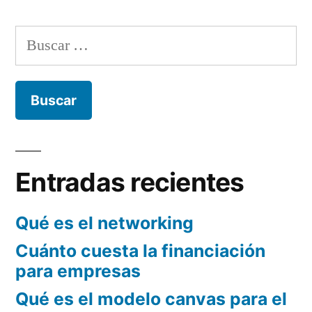
la
Google
app
Buscar:
de
para
Marketing
emprendedores»
que
lanza
Google
para
emprendedores
Entradas recientes
Qué es el networking
Cuánto cuesta la financiación
para empresas
Qué es el modelo canvas para el