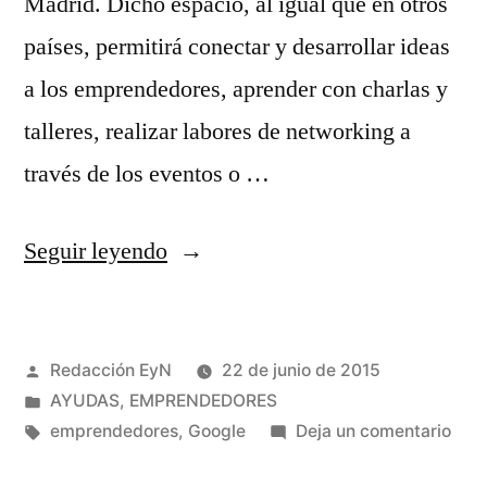
Madrid. Dicho espacio, al igual que en otros
países, permitirá conectar y desarrollar ideas
a los emprendedores, aprender con charlas y
talleres, realizar labores de networking a
través de los eventos o …
«Próximo
Seguir leyendo
Google
campus
Publicado
Redacción EyN
22 de junio de 2015
para
por
Publicado
AYUDAS
,
EMPRENDEDORES
emprendedores
en
Etiquetas:
en
emprendedores
,
Google
Deja un comentario
en
Pró