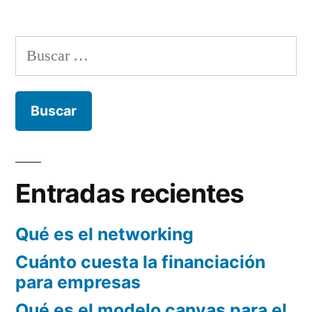
el
es
diseño
el
Buscar:
modelo
de
canvas
negocios»
para
el
diseño
de
negocios
Entradas recientes
Qué es el networking
Cuánto cuesta la financiación
para empresas
Qué es el modelo canvas para el