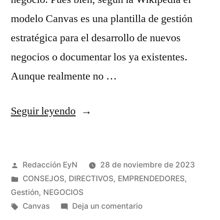
modelo Canvas es una plantilla de gestión
estratégica para el desarrollo de nuevos
negocios o documentar los ya existentes.
Aunque realmente no …
«Qué
Seguir leyendo
es
el
Publicado
Redacción EyN
28 de noviembre de 2023
modelo
por
Publicado
CONSEJOS
,
DIRECTIVOS
,
EMPRENDEDORES
,
canvas
en
Gestión
,
NEGOCIOS
para
Etiquetas:
en
Canvas
Deja un comentario
Qué