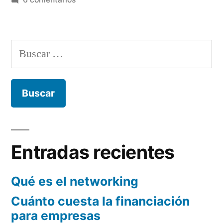
para
La
los
importancia
de
negocios»
Buscar:
las
redes
sociales
para
los
negocios
Entradas recientes
Qué es el networking
Cuánto cuesta la financiación
para empresas