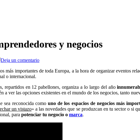
prendedores y negocios
en
Deja un comentario
IFEMA:
Oportunidades
los más importantes de toda Europa, a la hora de organizar eventos rel
para
al o internacional.
emprendedores
, repartidos en 12 pabellones, organiza a lo largo del año
innumerabl
y
n a ver las opciones existentes en el mundo de los negocios, tanto nuev
negocios
 que sea reconocida como
uno de los espacios de negocios más impo
echar un vistazo
» a las novedades que se produzcan en tu sector o si qui
ional, para
potenciar tu negocio o
marca
.