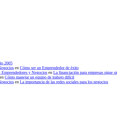
año 2005
Negocios
en
Cómo ser un Emprendedor de éxito
 – Emprendedores y Negocios
en
La financiación para empresas sigue s
en
Cómo manejar un equipo de trabajo difícil
Negocios
en
La importancia de las redes sociales para los negocios