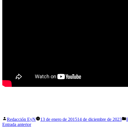
Publicado
P
Redacción EyN
13 de enero de 2015
14 de diciembre de 2023
por
Navegación
Entrada
Entrada anterior