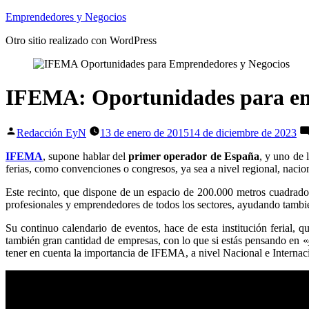
Saltar
Emprendedores y Negocios
al
Otro sitio realizado con WordPress
contenido
IFEMA: Oportunidades para em
Publicado
Redacción EyN
13 de enero de 2015
14 de diciembre de 2023
por
IFEMA
, supone hablar del
primer operador de España
, y uno de 
ferias, como convenciones o congresos, ya sea a nivel regional, nacion
Este recinto, que dispone de un espacio de 200.000 metros cuadrados
profesionales y emprendedores de todos los sectores, ayudando tambié
Su continuo calendario de eventos, hace de esta institución ferial,
también gran cantidad de empresas, con lo que si estás pensando en «
tener en cuenta la importancia de IFEMA, a nivel Nacional e Internac