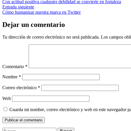
anterior:
Con actitud positiva cualquier debilidad se convierte en fortaleza
de
Entrada
Entrada siguiente
entradas
siguiente:
Cómo humanizar nuestra marca en Twitter
Dejar un comentario
Tu dirección de correo electrónico no será publicada.
Los campos obli
Comentario
*
Nombre
*
Correo electrónico
*
Web
Guarda mi nombre, correo electrónico y web en este navegador p
Buscar: