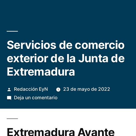
Servicios de comercio
exterior de la Junta de
Extremadura
Publicado
Redacción EyN
23 de mayo de 2022
por
en
Deja un comentario
Servicios
de
comercio
Extremadura Avante
exterior