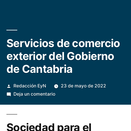
Servicios de comercio
exterior del Gobierno
de Cantabria
Publicado
Redacción EyN
23 de mayo de 2022
por
en
Deja un comentario
Servicios
de
comercio
Sociedad para el
exterior