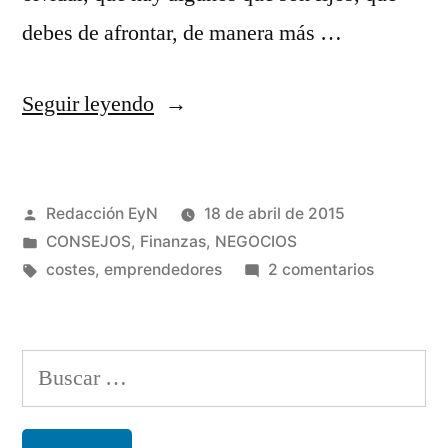
debes de afrontar, de manera más …
«Costes
Seguir leyendo
fijos
a
Publicado
Redacción EyN
18 de abril de 2015
tener
por
Publicado
CONSEJOS
,
Finanzas
,
NEGOCIOS
en
en
Etiquetas:
en
costes
,
emprendedores
2 comentarios
cuenta
Costes
fijos
en
a
Buscar:
tu
tener
en
negocio»
cuenta