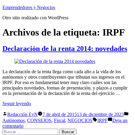
Saltar
Emprendedores y Negocios
al
Otro sitio realizado con WordPress
contenido
Archivos de la etiqueta:
IRPF
Declaración de la renta 2014: novedades
La declaración de la renta llega como cada año a la vida de los
autónomos y otros contribuyentes que tributan sus ingresos en el
IRPF. Por eso es fundamental tener muy claro cuáles son las
principales novedades, formas de presentación, y plazos a cumplir
en la presentación de la declaración de la renta del ejercicio …
«Declaración
Seguir leyendo
de
Publicado
Pub
la
Redacción EyN
7 de abril de 2015
13 de diciembre de 2023
por
en
renta
Etiquetas:
Autónomos
,
CONSEJOS
,
Fiscal
,
NEGOCIOS
IRPF
Deja un
2014:
en
comentario
novedades»
Buscar:
Declaración