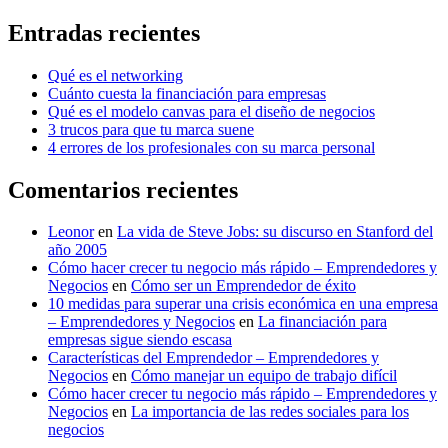
de
la
Entradas recientes
renta
2014:
Qué es el networking
novedades
Cuánto cuesta la financiación para empresas
Qué es el modelo canvas para el diseño de negocios
3 trucos para que tu marca suene
4 errores de los profesionales con su marca personal
Comentarios recientes
Leonor
en
La vida de Steve Jobs: su discurso en Stanford del
año 2005
Cómo hacer crecer tu negocio más rápido – Emprendedores y
Negocios
en
Cómo ser un Emprendedor de éxito
10 medidas para superar una crisis económica en una empresa
– Emprendedores y Negocios
en
La financiación para
empresas sigue siendo escasa
Características del Emprendedor – Emprendedores y
Negocios
en
Cómo manejar un equipo de trabajo difícil
Cómo hacer crecer tu negocio más rápido – Emprendedores y
Negocios
en
La importancia de las redes sociales para los
negocios