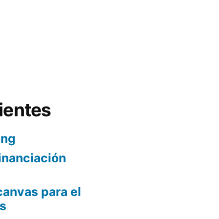
ientes
ing
inanciación
canvas para el
s