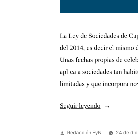
La Ley de Sociedades de Capi
del 2014, es decir el mismo
Unas fechas propias de cele
aplica a sociedades tan habi
limitadas y que incorpora 
«La
Seguir leyendo
nueva
Ley
Publicado
Redacción EyN
24 de di