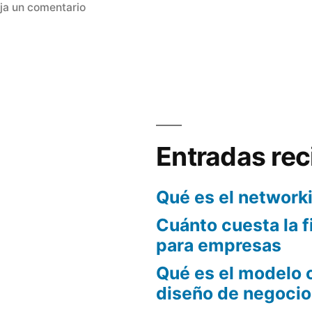
en
en
ja un comentario
La
nueva
Ley
de
Sociedades
de
Capital
Entradas rec
Qué es el network
Cuánto cuesta la f
para empresas
Qué es el modelo 
diseño de negocio