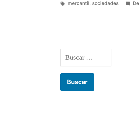
de
por
Etiquetas:
mercantil
,
sociedades
De
Sociedades
de
Capital»
Buscar: