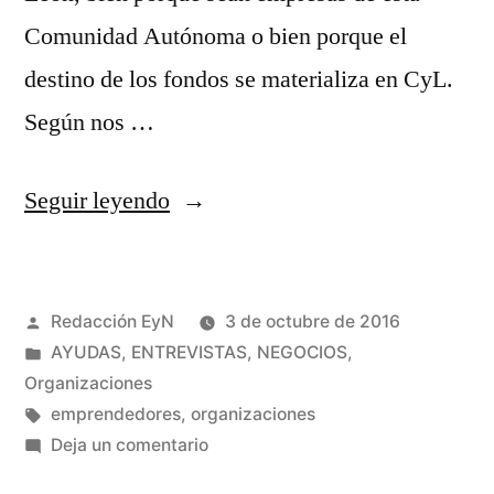
Comunidad Autónoma o bien porque el
destino de los fondos se materializa en CyL.
Según nos …
«Alentia
Seguir leyendo
Capital
Alternativo»
Publicado
Redacción EyN
3 de octubre de 2016
por
Publicado
AYUDAS
,
ENTREVISTAS
,
NEGOCIOS
,
en
Organizaciones
Etiquetas:
emprendedores
,
organizaciones
en
Deja un comentario
Alentia