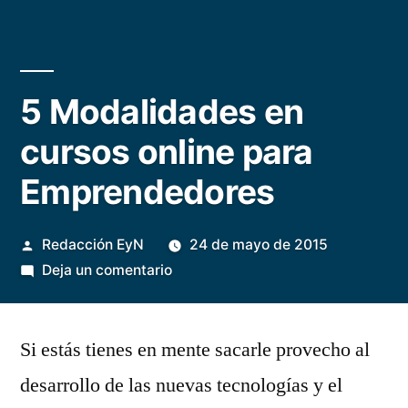
5 Modalidades en
cursos online para
Emprendedores
Publicado
Redacción EyN
24 de mayo de 2015
por
en
Deja un comentario
5
Modalidades
Si estás tienes en mente sacarle provecho al
en
cursos
desarrollo de las nuevas tecnologías y el
online