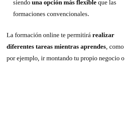
siendo
una opción más flexible
que las
formaciones convencionales.
La formación online te permitirá
realizar
diferentes tareas mientras aprendes
, como
por ejemplo, ir montando tu propio negocio o
redactar un plan de empresa; con esto
combatirás una de las principales
causas de
fracaso de un emprendedor
: una escasa
formación en negocios
.
Por este motivo los negocios online son una