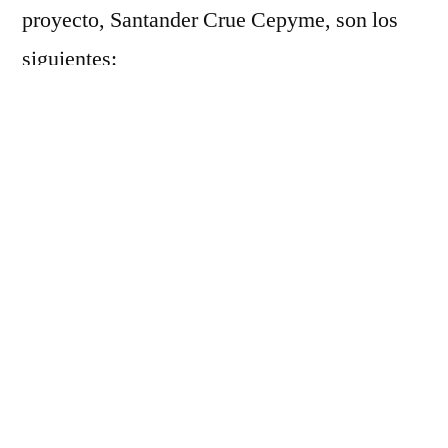
proyecto, Santander Crue Cepyme, son los
siguientes:
Ser un autónomo, microempresa, y
pequeña o mediana empresa (PYME),
ubicada en el territorio nacional, siempre
que pueda formalizar un Convenio de
Cooperación Educativa.
Se entiende por PYME empresas que
ocupan a menos de 250 personas y cuyo
volumen de negocios anual no excede de
50 millones de euros o cuyo balance