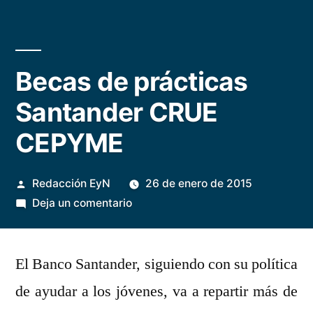
Becas de prácticas
Santander CRUE
CEPYME
Publicado
Redacción EyN
26 de enero de 2015
por
en
Deja un comentario
Becas
de
El Banco Santander, siguiendo con su política
prácticas
Santander
de ayudar a los jóvenes, va a repartir más de
CRUE