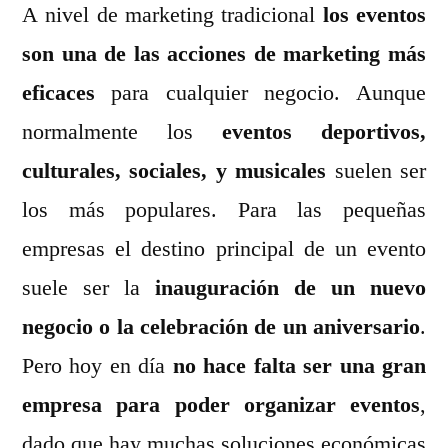
A nivel de marketing tradicional
un
los eventos
evento
son una de las acciones de marketing más
paso
eficaces
para cualquier negocio. Aunque
a
paso
normalmente los
eventos deportivos,
culturales, sociales, y musicales
suelen ser
los más populares. Para las pequeñas
empresas el destino principal de un evento
suele ser la
inauguración de un nuevo
negocio o la celebración de un aniversario
.
Pero hoy en día
no hace falta ser una gran
empresa para poder organizar eventos
,
dado que hay muchas soluciones económicas