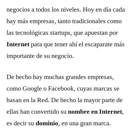
valioso
negocios a todos los niveles. Hoy en día cada
de
hay más empresas, tanto tradicionales como
tu
negocio:
las tecnológicas startups, que apuestan por
tu
Internet
para que tener ahí el escaparate más
nombre
importante de su negocio.
de
dominio
De hecho hay muchas grandes empresas,
como Google o Facebook, cuyas marcas se
basan en la Red. De hecho la mayor parte de
ellas han convertido su
nombre en Internet
,
es decir su
dominio
, en una gran marca.