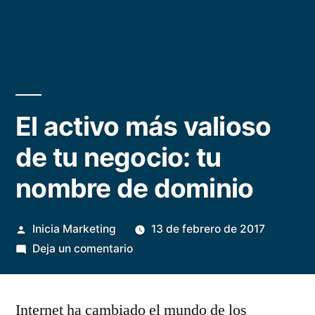
El activo más valioso
de tu negocio: tu
nombre de dominio
Publicado
Inicia Marketing
13 de febrero de 2017
por
en
Deja un comentario
El
activo
Internet ha cambiado el mundo de los
más