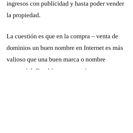
ingresos con publicidad y hasta poder vender
la propiedad.
La cuestión es que en la compra – venta de
dominios un buen nombre en Internet es más
valioso que una buen marca o nombre
comercial. De ahí que sea tan importante
saber
cómo valorar un dominio,
tal y como
expliqué en este
webinar
que impartí con
domainercademy para semrush
.