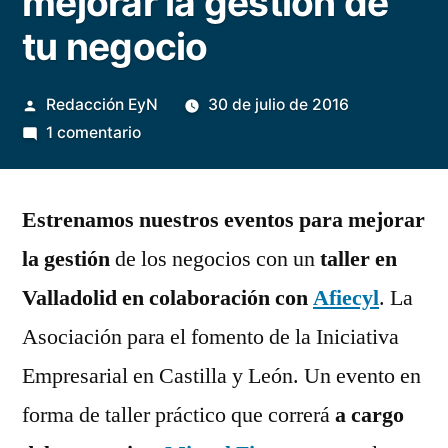
mejorar la gestión de
tu negocio
Publicado
Redacción EyN
30 de julio de 2016
por
en
1 comentario
Taller
práctico
Estrenamos nuestros eventos para mejorar
sobre
Ideas
la gestión
de los negocios con un
taller en
financieras
Valladolid en colaboración con
Afiecyl
. La
para
mejorar
Asociación para el fomento de la Iniciativa
la
Empresarial en Castilla y León. Un evento en
gestión
forma de taller práctico que correrá
a cargo
de
tu