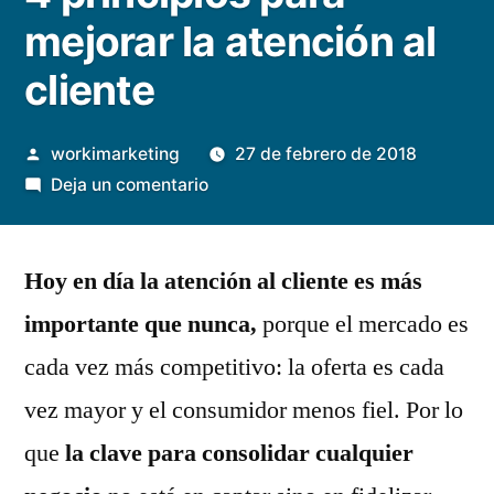
mejorar la atención al
cliente
Publicado
workimarketing
27 de febrero de 2018
por
en
Deja un comentario
4
principios
Hoy en día la atención al cliente es más
para
mejorar
importante que nunca,
porque el mercado es
la
cada vez más competitivo: la oferta es cada
atención
al
vez mayor y el consumidor menos fiel. Por lo
cliente
que
la clave para consolidar cualquier