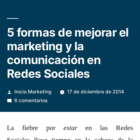
5 formas de mejorar el
marketing y la
comunicación en
Redes Sociales
Publicado
Inicia Marketing
17 de diciembre de 2014
por
en
6 comentarios
5
formas
La fiebre por
de
estar
en las Redes
mejorar