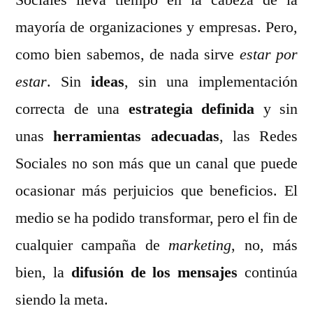
Sociales lleva tiempo en la cabeza de la
el
mayoría de organizaciones y empresas. Pero,
marketing
y
como bien sabemos, de nada sirve
estar por
la
estar
. Sin
ideas
, sin una implementación
comunicación
correcta de una
estrategia definida
y sin
en
Redes
unas
herramientas adecuadas
, las Redes
Sociales
Sociales no son más que un canal que puede
ocasionar más perjuicios que beneficios. El
medio se ha podido transformar, pero el fin de
cualquier campaña de
marketing
, no, más
bien, la
difusión de los mensajes
continúa
siendo la meta.