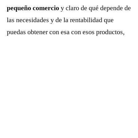
pequeño comercio
y claro de qué depende de
las necesidades y de la rentabilidad que
puedas obtener con esa con esos productos,
que es cuando hablo de necesidades me
refiero a que cuando entra alguien por la
puerta de tu comercio es fundamental que
tenga algún producto que pueda cubrir sus
necesidades sus problemas o
necesidades.Tendrás que combinar bien
mezclar estos productos para que te ofrezcan
una rentabilidad adecuada esto en cuanto a