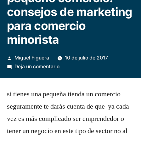
consejos de marketing
para comercio
minorista
Publicado
Miguel Figuera
10 de julio de 2017
por
en
Deja un comentario
Supervivencia
del
si tienes una pequeña tienda un comercio
pequeño
comercio:
seguramente te darás cuenta de que ya cada
consejos
vez es más complicado ser emprendedor o
de
marketing
tener un negocio en este tipo de sector no al
para